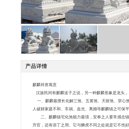
产品详情
麒麟祥兽寓意
汉族民间有麒麟送子之说，另一种麒麟形象是龙头，
一、麒麟最擅长化解三煞、五黄煞、天斩煞、穿心煞
人破财家庭不和、车祸、血光、离婚等麒麟镇之可保
二、麒麟镇宅化煞能力最强，安奉之人要常感念镇护
升官，还有添丁之用。它与狮虎不同之处就是它不伤