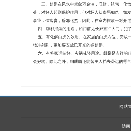
三、麒麟在风水中就象万金油，旺财，镇宅，化煞，
处，对好人起到保护作用，但对坏人却疾恶如仇，如
事业，催富贵，辟邪化煞，因此，在室内摆放一对开
四、辟邪挡煞的用途，如门前见长廊直冲大门，犯了
五、有化解白虎的效用。在家居的白虎方位，安放一
物冲射到，更加要安放已开光的铜麒麟。
六、有将家运转好、灾祸减轻用途。麒麟是吉祥的代
会好转。除此之外，铜麒麟还能替主人挡去滞运的霉
网站
助商网