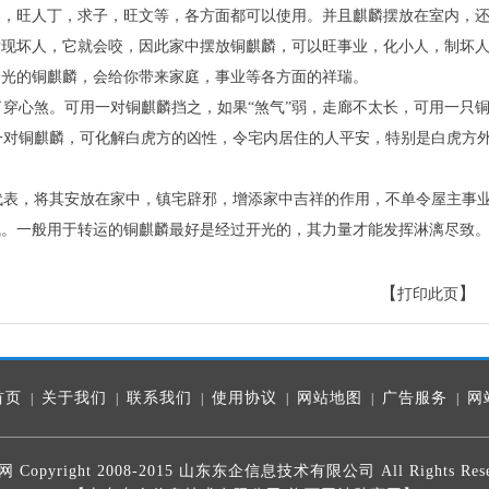
旺人丁，求子，旺文等，各方面都可以使用。并且麒麟摆放在室内，还
发现坏人，它就会咬，因此家中摆放铜麒麟，可以旺事业，化小人，制坏
过光的铜麒麟，会给你带来家庭，事业等各方面的祥瑞。
穿心煞。可用一对铜麒麟挡之，如果“煞气”弱，走廊不太长，可用一只
对铜麒麟，可化解白虎方的凶性，令宅内居住的人平安，特别是白虎方
表，将其安放在家中，镇宅辟邪，增添家中吉祥的作用，不单令屋主事
气。一般用于转运的铜麒麟最好是经过开光的，其力量才能发挥淋漓尽致
【
】 
打印此页
首页
关于我们
联系我们
使用协议
网站地图
广告服务
网
|
|
|
|
|
|
 Copyright 2008-2015 山东东企信息技术有限公司 All Rights Rese