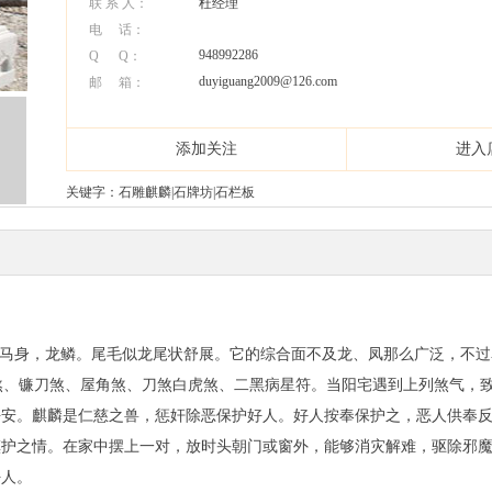
联 系 人：
杜经理
电 话：
948992286
Q Q：
duyiguang2009@126.com
邮 箱：
添加关注
进入
关键字：石雕麒麟|石牌坊|石栏板
马身，龙鳞。尾毛似龙尾状舒展。它的综合面不及龙、凤那么广泛，不
、镰刀煞、屋角煞、刀煞白虎煞、二黑病星符。当阳宅遇到上列煞气，
平安。麒麟是仁慈之兽，惩奸除恶保护好人。好人按奉保护之，恶人供奉
之情。在家中摆上一对，放时头朝门或窗外，能够消灾解难，驱除邪魔
好人。