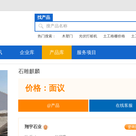
找产品
搜产品名称
热门搜索：
木塑门
光伏打桩机
土工格栅价格
土
讯
企业库
产品库
服务项目
石雕麒麟
价格：面议
@产品
在线客服
翔宇石业
爱商