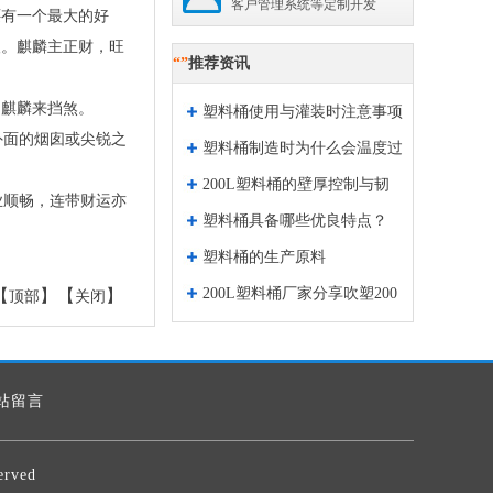
客户管理系统等定制开发
有一个最大的好
人。麒麟主正财，旺
“”
推荐资讯
铜麒麟来挡煞。
塑料桶使用与灌装时注意事项
外面的烟囱或尖锐之
塑料桶制造时为什么会温度过
200L塑料桶的壁厚控制与韧
高？
业顺畅，连带财运亦
塑料桶具备哪些优良特点？
性大刚性强原因分析
。
塑料桶的生产原料
200L塑料桶厂家分享吹塑200
【
】【
】
顶部
关闭
L塑料桶常见问题的解决方法
站留言
rved