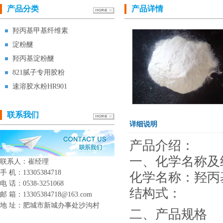
产品分类
产品详情
羟丙基甲基纤维素
淀粉醚
羟丙基淀粉醚
821腻子专用胶粉
速溶胶水粉HR901
联系我们
详细说明
产品介绍：
一、化学名称及
联系人：崔经理
手 机：13305384718
化学名称：羟丙
电 话：0538-3251068
结构式：
邮 箱：13305384718@163.com
地 址：肥城市新城办事处沙沟村
二、产品规格