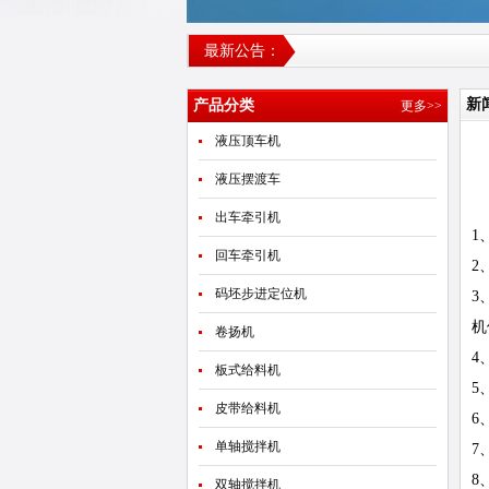
最新公告：
新
产品分类
更多>>
液压顶车机
液压摆渡车
出车牵引机
1
回车牵引机
2
码坯步进定位机
3
机
卷扬机
4
板式给料机
5
皮带给料机
6
单轴搅拌机
7
8
双轴搅拌机